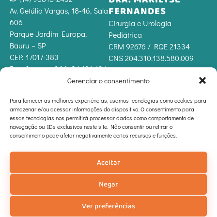
FERNANDES
Av. Getúlio Vargas, 18-46, Sala
606
Cirurgia e Urologia
Parque Jardim Europa,
Pediátrica
Bauru – SP
CRM 92676 / RQE 21334
CEP: 17017-383
CNS 204.310.138.580.009
Rua Itapeva, 366, CJ 131-134
Bela Vista, São Paulo – SP
Gerenciar o consentimento
CEP: 01332-000
Para fornecer as melhores experiências, usamos tecnologias como cookies para
Horário de funcionamento
armazenar e/ou acessar informações do dispositivo. O consentimento para
Seg. a Sex: 08:00 às 12:00 |
essas tecnologias nos permitirá processar dados como comportamento de
14:00 às 19:00
navegação ou IDs exclusivos neste site. Não consentir ou retirar o
consentimento pode afetar negativamente certos recursos e funções.
Sábados: 08:00 às 13:00
Nosso material tem caráter meramente informativo e não deve ser utilizado para
realizar autodiagnóstico,
Aceitar
autotratamento ou automedicação. Em caso de dúvidas, consulte o seu médico.
© Dra. Marilyse Fernandes - Todos os direitos reservados
Negar
Ver preferências