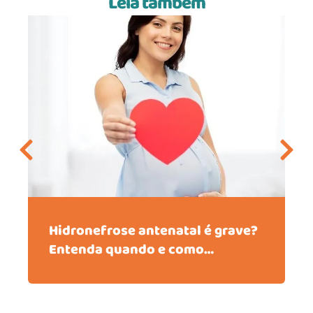
Leia também
Hidronefrose antenatal é grave?
Entenda quando e como
acompanhar