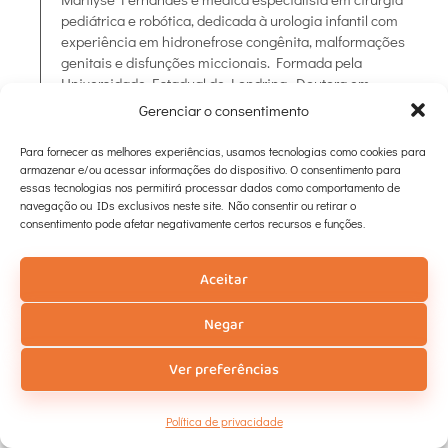
pediátrica e robótica, dedicada à urologia infantil com
experiência em hidronefrose congênita, malformações
genitais e disfunções miccionais. Formada pela
Universidade Estadual de Londrina, Doutora em
Ciências da Reabilitação pela Universidade de São
Gerenciar o consentimento
Paulo (USP) e Pós Graduada em Cirurgia Robótica pelo
Hospital Israelita Albert Einstein.
Para fornecer as melhores experiências, usamos tecnologias como cookies para
armazenar e/ou acessar informações do dispositivo. O consentimento para
essas tecnologias nos permitirá processar dados como comportamento de
navegação ou IDs exclusivos neste site. Não consentir ou retirar o
consentimento pode afetar negativamente certos recursos e funções.
Leia também
Aceitar
Negar
Ver preferências
Política de privacidade