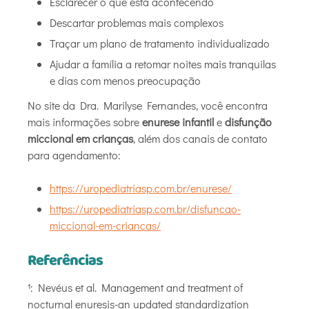
Esclarecer o que está acontecendo
Descartar problemas mais complexos
Traçar um plano de tratamento individualizado
Ajudar a família a retomar noites mais tranquilas
e dias com menos preocupação
No site da Dra. Marilyse Fernandes, você encontra
mais informações sobre
enurese infantil
e
disfunção
miccional em crianças
, além dos canais de contato
para agendamento:
https://uropediatriasp.com.br/enurese/
https://uropediatriasp.com.br/disfuncao-
miccional-em-criancas/
Referências
¹: Nevéus et al. Management and treatment of
nocturnal enuresis-an updated standardization