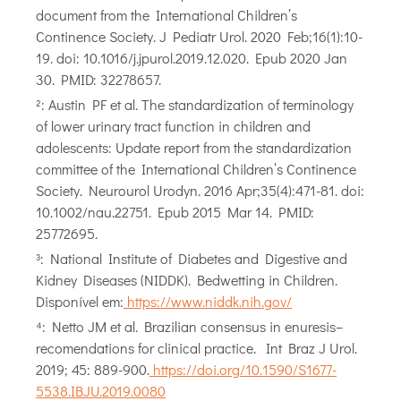
document from the International Children’s
Continence Society. J Pediatr Urol. 2020 Feb;16(1):10-
19. doi: 10.1016/j.jpurol.2019.12.020. Epub 2020 Jan
30. PMID: 32278657.
²: Austin PF et al. The standardization of terminology
of lower urinary tract function in children and
adolescents: Update report from the standardization
committee of the International Children’s Continence
Society. Neurourol Urodyn. 2016 Apr;35(4):471-81. doi:
10.1002/nau.22751. Epub 2015 Mar 14. PMID:
25772695.
³: National Institute of Diabetes and Digestive and
Kidney Diseases (NIDDK). Bedwetting in Children.
Disponível em:
https://www.niddk.nih.gov/
⁴: Netto JM et al. Brazilian consensus in enuresis–
recomendations for clinical practice. Int Braz J Urol.
2019; 45: 889-900.
https://doi.org/10.1590/S1677-
5538.IBJU.2019.0080