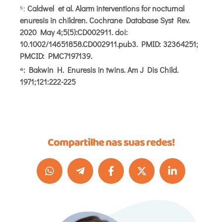
⁵:
Caldwel et al. Alarm interventions for nocturnal
enuresis in children. Cochrane Database Syst Rev.
2020 May 4;5(5):CD002911. doi:
10.1002/14651858.CD002911.pub3. PMID: 32364251;
PMCID: PMC7197139.
⁶: Bakwin H. Enuresis in twins. Am J Dis Child.
1971;121:222-225
Compartilhe nas suas redes!