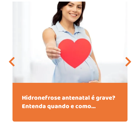
Hidronefrose antenatal é grave?
Entenda quando e como
acompanhar