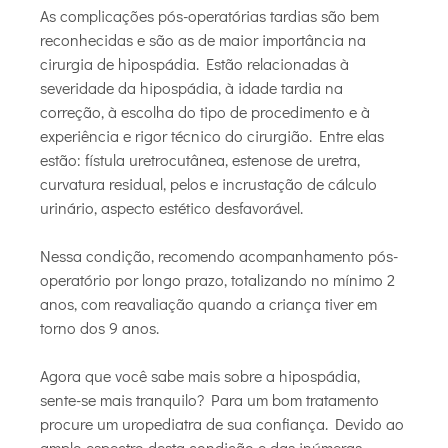
As complicações pós-operatórias tardias são bem
reconhecidas e são as de maior importância na
cirurgia de hipospádia. Estão relacionadas à
severidade da hipospádia, à idade tardia na
correção, à escolha do tipo de procedimento e à
experiência e rigor técnico do cirurgião. Entre elas
estão: fístula uretrocutânea, estenose de uretra,
curvatura residual, pelos e incrustação de cálculo
urinário, aspecto estético desfavorável.
Nessa condição, recomendo acompanhamento pós-
operatório por longo prazo, totalizando no mínimo 2
anos, com reavaliação quando a criança tiver em
torno dos 9 anos.
Agora que você sabe mais sobre a hipospádia,
sente-se mais tranquilo? Para um bom tratamento
procure um uropediatra de sua confiança. Devido ao
amplo espectro desta condição e das inúmeras