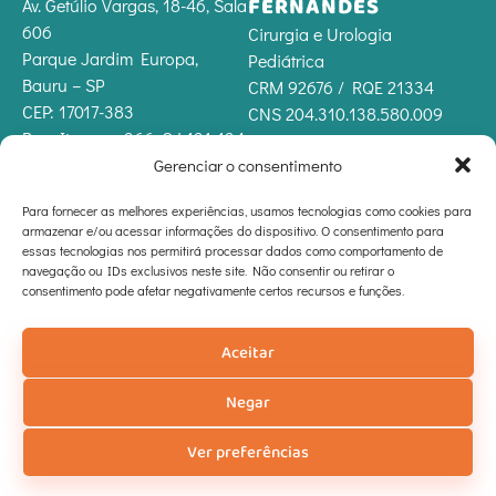
FERNANDES
Av. Getúlio Vargas, 18-46, Sala
606
Cirurgia e Urologia
Parque Jardim Europa,
Pediátrica
Bauru – SP
CRM 92676 / RQE 21334
CEP: 17017-383
CNS 204.310.138.580.009
Rua Itapeva, 366, CJ 131-134
Bela Vista, São Paulo – SP
Gerenciar o consentimento
CEP: 01332-000
Para fornecer as melhores experiências, usamos tecnologias como cookies para
Horário de funcionamento
armazenar e/ou acessar informações do dispositivo. O consentimento para
Seg. a Sex: 08:00 às 12:00 |
essas tecnologias nos permitirá processar dados como comportamento de
14:00 às 19:00
navegação ou IDs exclusivos neste site. Não consentir ou retirar o
consentimento pode afetar negativamente certos recursos e funções.
Sábados: 08:00 às 13:00
Nosso material tem caráter meramente informativo e não deve ser utilizado para
realizar autodiagnóstico,
Aceitar
autotratamento ou automedicação. Em caso de dúvidas, consulte o seu médico.
© Dra. Marilyse Fernandes - Todos os direitos reservados
Negar
Ver preferências